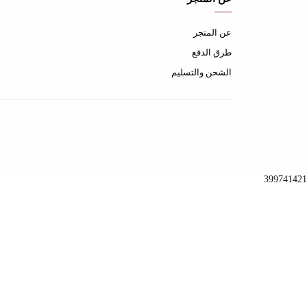
عن المتجر
طرق الدفع
الشحن والتسليم
399741421