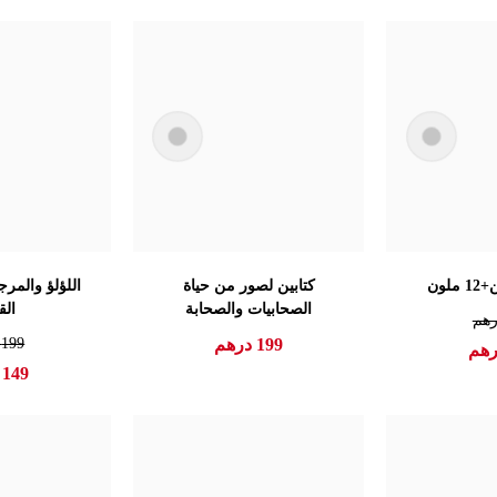
كتابين لصور من حياة
اللؤلؤ والمر
الصحابيات والصحابة
الق
هم
199
درهم
199
د
هم
149
د