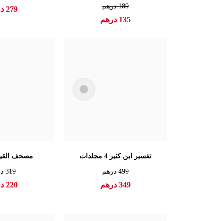
189
درهم
279
در
135
درهم
تفسير ابن كثير 4 مجلدات
مصحف القيام
499
درهم
319
در
349
درهم
220
در