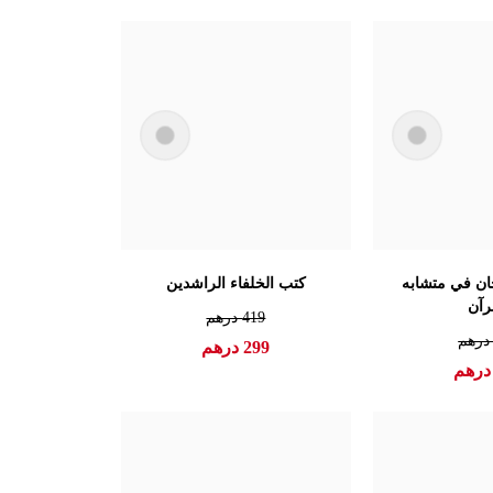
جان في متشابه
كتب الخلفاء الراشدين
رآن
419
درهم
رهم
299
درهم
رهم