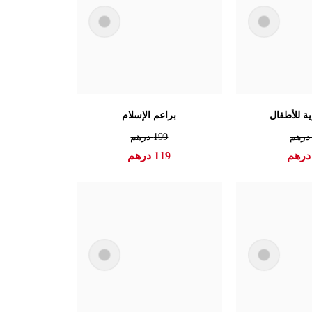
ية للأطفال
براعم الإسلام
رهم
199
درهم
رهم
119
درهم