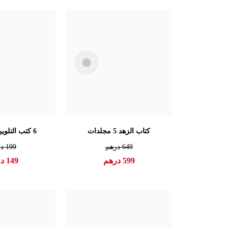
كتاب الزهد 5 مجلدات
6 كتب التلوين+12 ملون
649
درهم
199
در
599
درهم
149
در