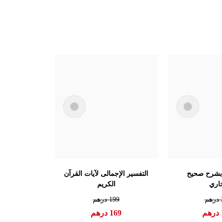
 بشرح صحيح
التفسير الإجمالى لآيات القرآن
خاري
الكريم
درهم
199
درهم
درهم
169
درهم