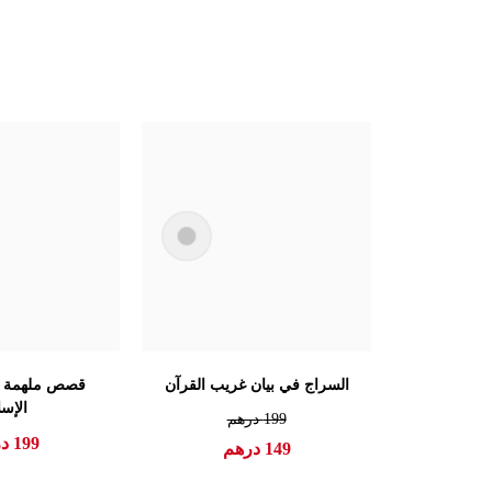
السراج في بيان غريب القرآن
قصص ملهمة ل
الإسل
199
درهم
199
در
149
درهم