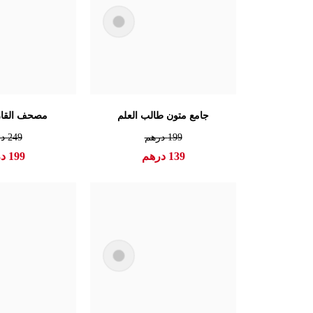
جامع متون طالب العلم
مصحف القار
199
درهم
249
در
139
درهم
199
در