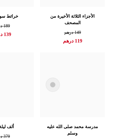
الأجزاء الثلاثة الأخيرة من
خرائط سور
المصحف
189
در
149
درهم
139
در
119
درهم
مدرسة محمد صلى الله عليه
ألف ليلة
وسلم
379
در