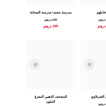
املهم
مدرسة محمد+مدرسة الصحابة
رهم
249
درهم
رهم
199
درهم
م الشرقاوي
المصحف الذهبي المفرغ
الملون
رهم