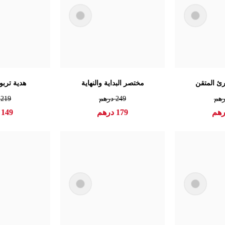
ئ المتقن
مختصر البداية والنهاية
هدية تربو
هم
249
درهم
219
د
هم
179
درهم
149
د