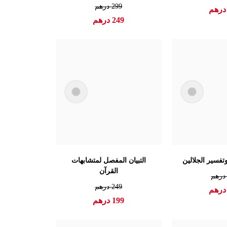
299
درهم
رهم
249
درهم
تفسير الجلالين
التبيان المفصل لمتشابهات
القرآن
رهم
249
درهم
رهم
199
درهم