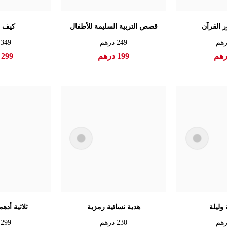
 القرآن
قصص التربية السليمة للأطفال
كيف ع
هم
249
درهم
349
د
هم
199
درهم
299
د
 وليلة
هدية نسائية رمزية
ثلاثية أده
هم
230
درهم
299
د