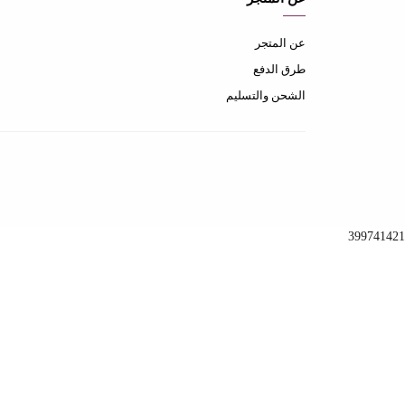
عن المتجر
طرق الدفع
الشحن والتسليم
399741421