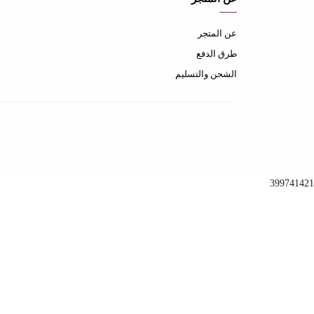
عن المتجر
طرق الدفع
الشحن والتسليم
399741421